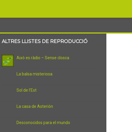
ALTRES LLISTES DE REPRODUCCIÓ
Això es ràdio – Sense closca
La balsa misteriosa
Sol de l’Est
La casa de Asterión
Desconocidos para el mundo