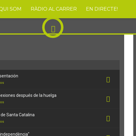
QUI SOM
RÀDIO AL CARRER
EN DIRECTE!
sentación
nos
lexiones después de la huelga
nos
a de Santa Catalina
nos
"independència"