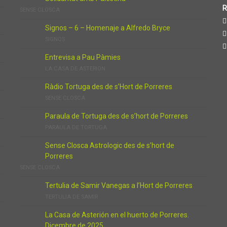
R
SENSE CLOSCA
Signos – 6 – Homenaje a Alfredo Bryce
SIGNOS
Entrevisa a Pau Pàmies
LA CASA DE ASTERION
Ràdio Tortuga des de s’Hort de Porreres
SENSE CLOSCA
Paraula de Tortuga des de s’hort de Porreres
PARAULA DE TORTUGA
Sense Closca Astrologic des de s’hort de
Porreres
SENSE CLOSCA
Tertulia de Samir Vanegas a l’Hort de Porreres
TERTULIA DE SAMIR
La Casa de Asterión en el huerto de Porreres.
Dicembre de 2025