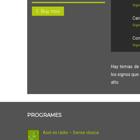
Sig
Buy now
Car
Sig
Con
Sig
Hay temas de 
los signos qu
alto.
PROGRAMES
Això es ràdio – Sense closca