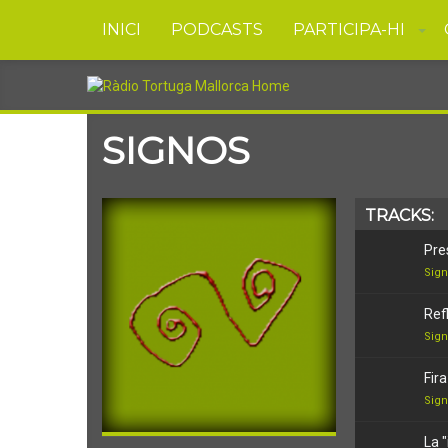
INICI
PODCASTS
PARTICIPA-HI
SIGNOS
TRACKS:
Pre
Sig
Ref
Sig
Fir
Sig
La 