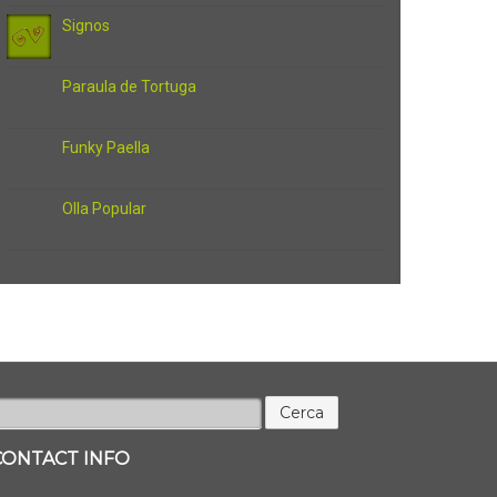
Signos
Paraula de Tortuga
Funky Paella
Olla Popular
erca:
CONTACT INFO