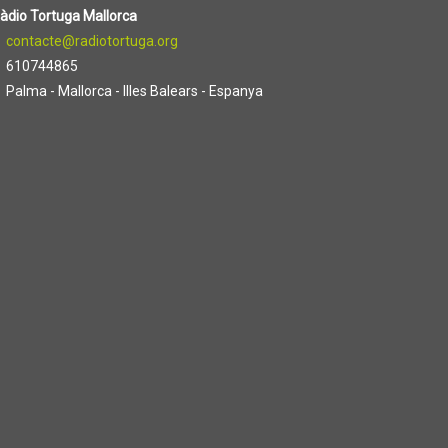
àdio Tortuga Mallorca
contacte@radiotortuga.org
610744865
Palma - Mallorca - Illes Balears - Espanya