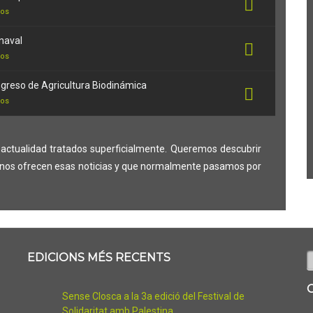
nos
naval
nos
greso de Agricultura Biodinámica
nos
actualidad tratados superficialmente. Queremos descubrir
e nos ofrecen esas noticias y que normalmente pasamos por
C
EDICIONS MÉS RECENTS
Sense Closca a la 3a edició del Festival de
Solidaritat amb Palestina