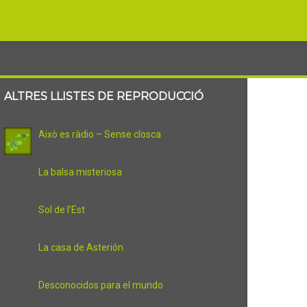
ALTRES LLISTES DE REPRODUCCIÓ
Això es ràdio – Sense closca
La balsa misteriosa
Sol de l’Est
La casa de Asterión
Desconocidos para el mundo