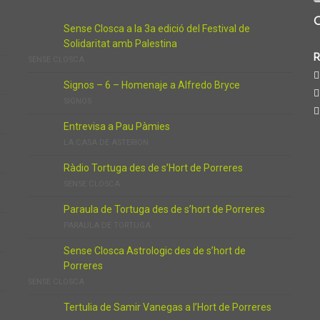
Sense Closca a la 3a edició del Festival de
Solidaritat amb Palestina
R
SENSE CLOSCA
Signos – 6 – Homenaje a Alfredo Bryce
SIGNOS
Entrevisa a Pau Pàmies
LA CASA DE ASTERION
Ràdio Tortuga des de s’Hort de Porreres
SENSE CLOSCA
Paraula de Tortuga des de s’hort de Porreres
PARAULA DE TORTUGA
Sense Closca Astrologic des de s’hort de
Porreres
SENSE CLOSCA
Tertulia de Samir Vanegas a l’Hort de Porreres