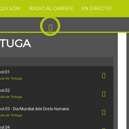
QUI SOM
RÀDIO AL CARRER
EN DIRECTE!
RTUGA
vol.01
ula de Tortuga
vol.02
ula de Tortuga
vol.03 - Dia Mundial dels Drets Humans
ula de Tortuga
vol.04