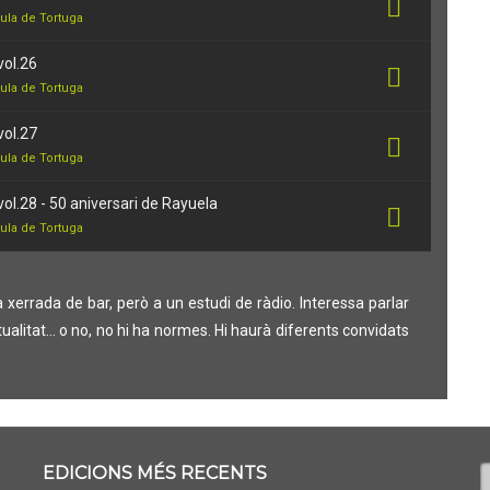
ula de Tortuga
vol.26
ula de Tortuga
vol.27
ula de Tortuga
vol.28 - 50 aniversari de Rayuela
ula de Tortuga
a xerrada de bar, però a un estudi de ràdio. Interessa parlar
ualitat… o no, no hi ha normes. Hi haurà diferents convidats
.
C
EDICIONS MÉS RECENTS