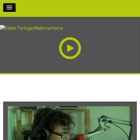
INICI
PODCASTS
PARTICIPA-HI
QUI SOM
OPINA
RÀDIO AL CARRER
EN DIRECTE!