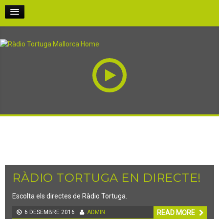
INICI
PODCASTS
PARTICIPA-HI
QUI SOM
RECENT POSTS:
RÀDIO AL CARRER
RÀDIO TORTUGA EN DIRECTE!
EN DIRECTE!
Escolta els directes de Ràdio Tortuga.
6 DESEMBRE 2016
ADMIN
READ MORE