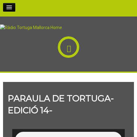
INICI
PODCASTS
PARTICIPA-HI
QUI SOM
PARAULA DE TORTUGA-
RÀDIO AL CARRER
EDICIÓ 14-
EN DIRECTE!