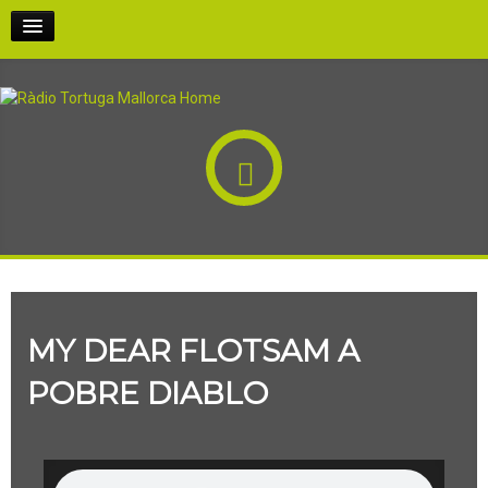
INICI
PODCASTS
PARTICIPA-HI
QUI SOM
MY DEAR FLOTSAM A
RÀDIO AL CARRER
POBRE DIABLO
EN DIRECTE!