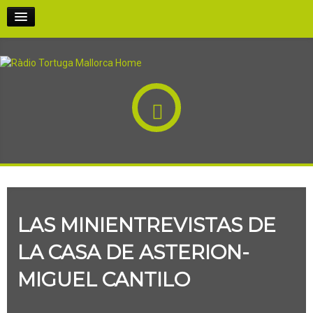
INICI
PODCASTS
PARTICIPA-HI
QUI SOM
LAS MINIENTREVISTAS DE
RÀDIO AL CARRER
LA CASA DE ASTERION-
EN DIRECTE!
MIGUEL CANTILO