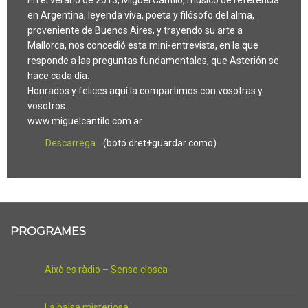
En el verano de 2013, Miguel Cantilo, músico de referencia
en Argentina, leyenda viva, poeta y filósofo del alma,
proveniente de Buenos Aires, y trayendo su arte a
Mallorca, nos concedió esta mini-entrevista, en la que
responde a las preguntas fundamentales, que Asterión se
hace cada día.
Honrados y felices aquí la compartimos con vosotras y
vosotros.
www.miguelcantilo.com.ar
Descarrega
(botó dret+guardar como)
PROGRAMES
Això es ràdio – Sense closca
La balsa misteriosa