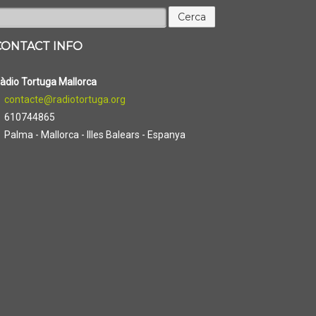
erca:
CONTACT INFO
àdio Tortuga Mallorca
contacte@radiotortuga.org
610744865
Palma - Mallorca - Illes Balears - Espanya