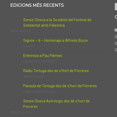
C
EDICIONS MÉS RECENTS
Sense Closca a la 3a edició del Festival de
Solidaritat amb Palestina
R
SENSE CLOSCA
Signos – 6 – Homenaje a Alfredo Bryce
SIGNOS
Entrevisa a Pau Pàmies
LA CASA DE ASTERION
Ràdio Tortuga des de s’Hort de Porreres
SENSE CLOSCA
Paraula de Tortuga des de s’hort de Porreres
PARAULA DE TORTUGA
Sense Closca Astrologic des de s’hort de
Porreres
SENSE CLOSCA