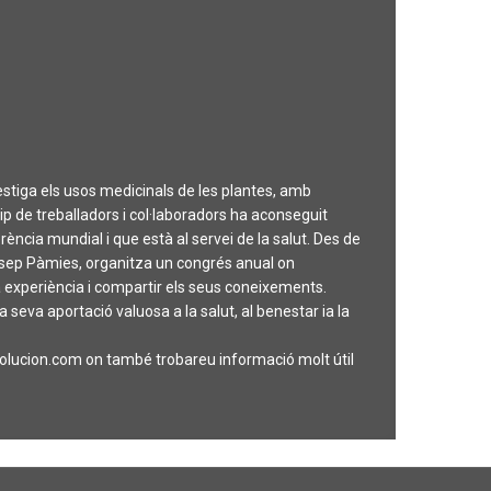
tiga els usos medicinals de les plantes, amb
uip de treballadors i col·laboradors ha aconseguit
ència mundial i que està al servei de la salut. Des de
Josep Pàmies, organitza un congrés anual on
a experiència i compartir els seus coneixements.
eva aportació valuosa a la salut, al benestar ia la
volucion.com on també trobareu informació molt útil