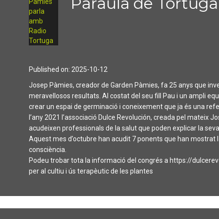
Paraula de Tortuga
Published on: 2025-10-12
Josep Pàmies, creador de Garden Pàmies, fa 25 anys que inves
meravellosos resultats. Al costat del seu fill Pau i un ampli eq
crear un espai de germinació i coneixement que ja és una refer
l’any 2021 l’associació Dulce Revolución, creada pel mateix 
acudeixen professionals de la salut que poden explicar la sev
Aquest mes d’octubre han acudit 7 ponents que han mostrat la s
consciència.
Podeu trobar tota la informació del congrés a https://dulcere
per al cultiu i ús terapèutic de les plantes