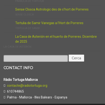
PARAULA DE TORTUGA
Sense Closca Astrologic des de s’hort de Porreres
SENSE CLOSCA
Tertulia de Samir Vanegas a l’Hort de Porreres
TERTULIA DE SAMIR
La Casa de Asterión en el huerto de Porreres. Dicembre
de 2025
LA CASA DE ASTERIÓN
Cerca:
CONTACT INFO
Ràdio Tortuga Mallorca
contacte@radiotortuga.org
610744865
Palma - Mallorca - Illes Balears - Espanya