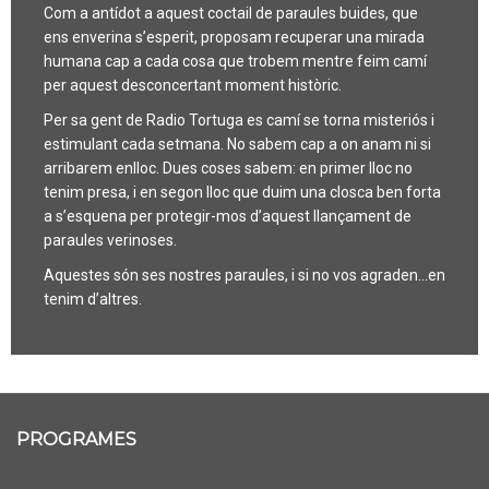
Com a antídot a aquest coctail de paraules buides, que
ens enverina s’esperit, proposam recuperar una mirada
humana cap a cada cosa que trobem mentre feim camí
per aquest desconcertant moment històric.
Per sa gent de Radio Tortuga es camí se torna misteriós i
estimulant cada setmana. No sabem cap a on anam ni si
arribarem enlloc. Dues coses sabem: en primer lloc no
tenim presa, i en segon lloc que duim una closca ben forta
a s’esquena per protegir-mos d’aquest llançament de
paraules verinoses.
Aquestes són ses nostres paraules, i si no vos agraden…en
tenim d’altres.
PROGRAMES