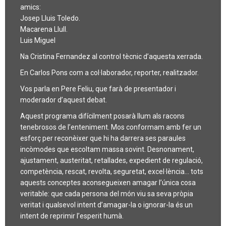
amics:
Josep Lluis Toledo.
Macarena Llull.
Luis Miguel
Na Cristina Fernandez al control tècnic d’aquesta xerrada.
En Carlos Pons com a col·laborador, reporter, realitzador.
Vos parla en Pere Feliu, que farà de presentador i
moderador d’aquest debat.
Aquest programa difícilment posarà llum als racons
tenebrosos de l’enteniment. Mos conformam amb fer un
esforç per reconèixer que hi ha darrera ses paraules
incòmodes que escoltam massa sovint. Desnonament,
ajustament, austeritat, retallades, expedient de regulació,
competència, rescat, revolta, seguretat, excel·lència… tots
aquests conceptes aconsegueixen amagar l’única cosa
veritable: que cada persona del món viu sa seva pròpia
veritat i qualsevol intent d’amagar-la o ignorar-la és un
intent de reprimir l’esperit humà.