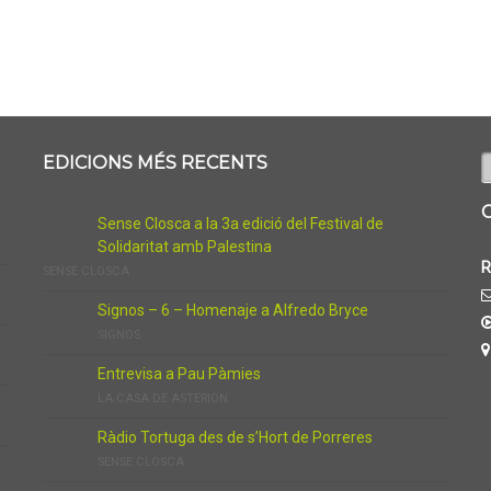
C
EDICIONS MÉS RECENTS
Sense Closca a la 3a edició del Festival de
Solidaritat amb Palestina
R
SENSE CLOSCA
Signos – 6 – Homenaje a Alfredo Bryce
SIGNOS
Entrevisa a Pau Pàmies
LA CASA DE ASTERION
Ràdio Tortuga des de s’Hort de Porreres
SENSE CLOSCA