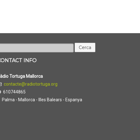
erca:
CONTACT INFO
àdio Tortuga Mallorca
contacte@radiotortuga.org
610744865
Palma - Mallorca - Illes Balears - Espanya