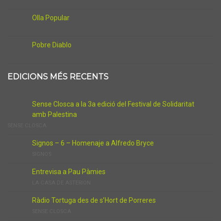
Olla Popular
Pobre Diablo
EDICIONS MÉS RECENTS
Sense Closca a la 3a edició del Festival de Solidaritat
amb Palestina
SENSE CLOSCA
Signos – 6 – Homenaje a Alfredo Bryce
SIGNOS
Entrevisa a Pau Pàmies
LA CASA DE ASTERION
Ràdio Tortuga des de s’Hort de Porreres
SENSE CLOSCA