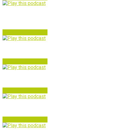
Funky Paella 10. Especial MallorcaBlack Festival (I) Orange
Juice Funk Collective + Doctor Zhaska y La Banda Misterio
Reproduir
Veure mes
Funky Paella 9
Reproduir
Veure mes
Funky Paella 8
Reproduir
Veure mes
Funky Paella 7
Reproduir
Veure mes
Funky Paella – 6 – Freedom, n’hi ha…?