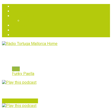
Inici
Podcasts
Participa-hi
Opina
Qui som
Ràdio al carrer
En Directe!
FUNKY PAELLA EDICIONS
Tots
Funky Paella
FUNKY PAELLA 21 – EDUARD GENER
Reproduir
Veure mes