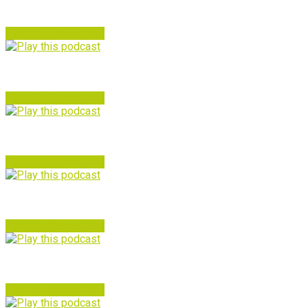
FUNKY PAELLA 20 – «Especial 10 vinils» amb Emili Gené
Reproduir
Veure mes
FUNKY PAELLA 19. Bankrobber and Penniman!
Reproduir
Veure mes
FUNKY PAELLA 18
Reproduir
Veure mes
FUNKY PAELLA 17
Reproduir
Veure mes
FUNKY PAELLA 16
Reproduir
Veure mes