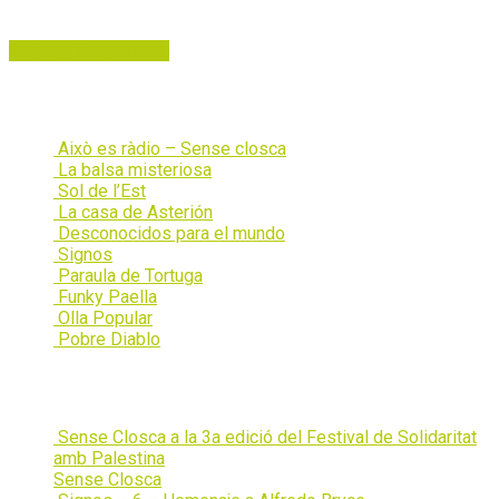
Programa 1 – José Valera
Reproduir
Veure mes
Programes
Això es ràdio – Sense closca
La balsa misteriosa
Sol de l’Est
La casa de Asterión
Desconocidos para el mundo
Signos
Paraula de Tortuga
Funky Paella
Olla Popular
Pobre Diablo
Edicions més recents
Sense Closca a la 3a edició del Festival de Solidaritat
amb Palestina
Sense Closca