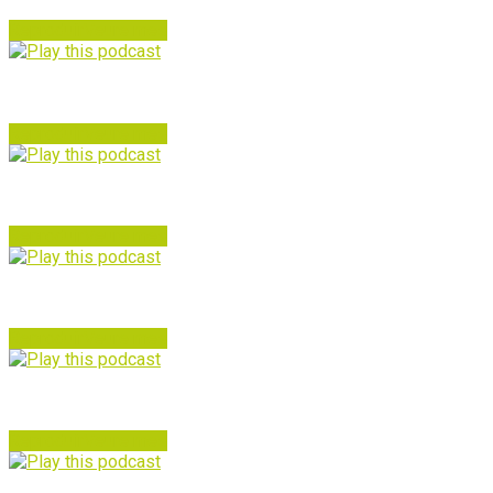
Reproduir
Veure mes
Funky Paella – 5 – Enlace Funk
Reproduir
Veure mes
Funky Paella 4 – ¿En qué bar cenas?
Reproduir
Veure mes
Funky Paella 3 – Un passeig per New Orleans
Reproduir
Veure mes
Funky Paella – 2 – Pep se jubila
Reproduir
Veure mes