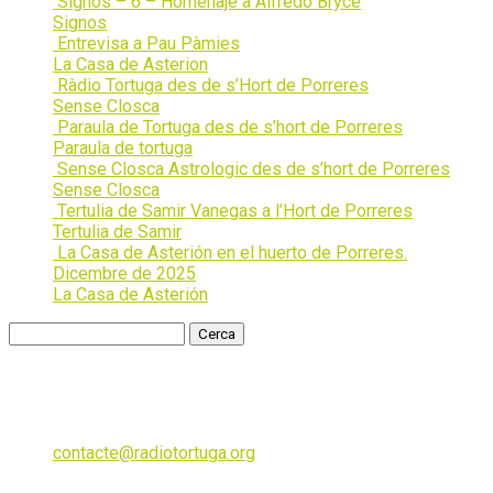
Signos – 6 – Homenaje a Alfredo Bryce
Signos
Entrevisa a Pau Pàmies
La Casa de Asterion
Ràdio Tortuga des de s’Hort de Porreres
Sense Closca
Paraula de Tortuga des de s’hort de Porreres
Paraula de tortuga
Sense Closca Astrologic des de s’hort de Porreres
Sense Closca
Tertulia de Samir Vanegas a l’Hort de Porreres
Tertulia de Samir
La Casa de Asterión en el huerto de Porreres.
Dicembre de 2025
La Casa de Asterión
Cerca:
Contact info
Ràdio Tortuga Mallorca
contacte@radiotortuga.org
610744865