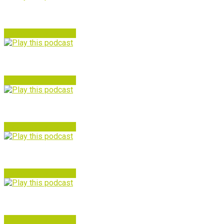
FUNKY PAELLA 15
Reproduir
Veure mes
Funky Paella 14 – Especial Saxophobia Funk Project
Reproduir
Veure mes
FUNKY PAELLA 13
Reproduir
Veure mes
FUNKY PAELLA 12
Reproduir
Veure mes
Funky Paella 11 – Palma Groove Project
Reproduir
Veure mes