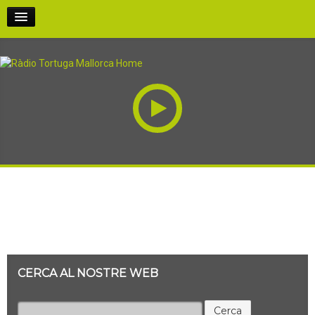
INICI
PODCASTS
PARTICIPA-HI
QUI SOM
RECENT POSTS: VIDEO
RÀDIO AL CARRER
Sorry, no posts matched your criteria.
EN DIRECTE!
CERCA AL NOSTRE WEB
Cerca: