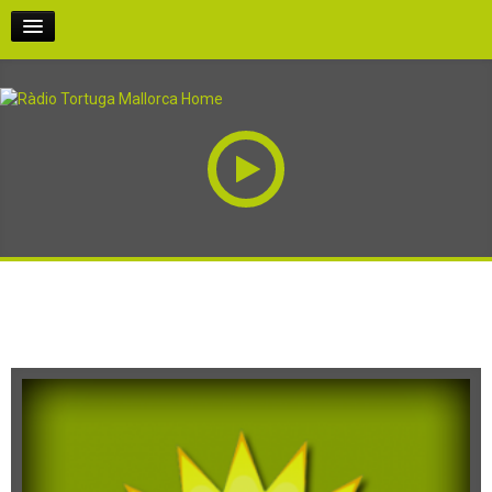
INICI
PODCASTS
PARTICIPA-HI
QUI SOM
ESPIRITUAL PROGRAMES
RÀDIO AL CARRER
EN DIRECTE!