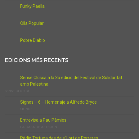
Funky Paella
Olla Popular
Pobre Diablo
EDICIONS MÉS RECENTS
Sense Closca a la 3a edició del Festival de Solidaritat
amb Palestina
SENSE CLOSCA
Signos – 6 – Homenaje a Alfredo Bryce
SIGNOS
Entrevisa a Pau Pàmies
LA CASA DE ASTERION
Ràdio Tortuga des de s’Hort de Porreres