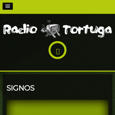
INICI
PODCASTS
PARTICIPA-HI
QUI SOM
RÀDIO AL CARRER
SIGNOS
EN DIRECTE!